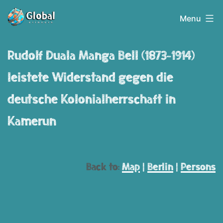
Skip
Globalerinnern
Menu
to
content
Rudolf Duala Manga Bell (1873-1914)
leistete Widerstand gegen die
deutsche Kolonialherrschaft in
Kamerun
Back to:
Map
|
Berlin
|
Persons