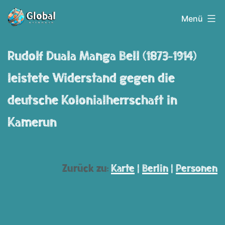
Zum
Globalerinnern
Menü
Inhalt
springen
Rudolf Duala Manga Bell (1873-1914)
leistete Widerstand gegen die
deutsche Kolonialherrschaft in
Kamerun
Zurück zu:
Karte
|
Berlin
|
Personen