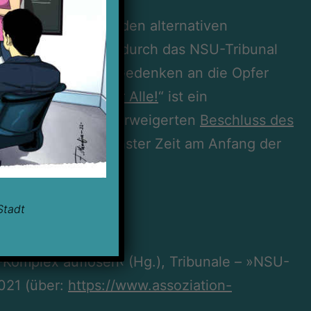
hen Arbeit in Köln, den alternativen
Aufklärung
der Tat durch das NSU-Tribunal
ür ein Mahnmal zum Gedenken an die Opfer
ani – Ein Platz für Alle!
“ ist ein
nach einem lange verweigerten
Beschluss des
 tatsächlich in nächster Zeit am Anfang der
wird.
Stadt
Komplex auflösen‹ (Hg.), Tribunale – »NSU-
021 (über:
https://www.assoziation-