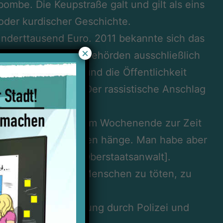
ombe. Die Keupstraße galt und gilt als eins
 oder kurdischer Geschichte.
underttausend Euro. 2011 bekannte sich das
×
hin ermittelten die Behörden ausschließlich
ter. Die Medien und die Öffentlichkeit
lieus“ durchsetzt. Der rassistische Anschlag
r Medienberichte vom Wochenende zur Zeit
elderpresser zusammen hänge. Man habe aber
n, so Wolf.“ [der Oberstaatsanwalt].
ch nicht-deutsche Menschen zu töten, zu
n, wie ihre Aufdeckung durch Polizei und