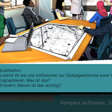
.
Aus der antirassistisc
Recherchen und der 
ging die Initiative f
hervor. „
Herkesin Meyd
Erinnerungsort, der 
Kölner Stadtrates
nun
Keupstraße
realisiert
~
tpublikation:
 könnt ihr bei uns mitforschen zur Globalgeschichte eurer 
~
rtographieren: Was ist das?
 Erinnern: Warum ist das wichtig?
Bücher:
Aktionsbündnis ›NSU-
Komplex auflösen«, 2