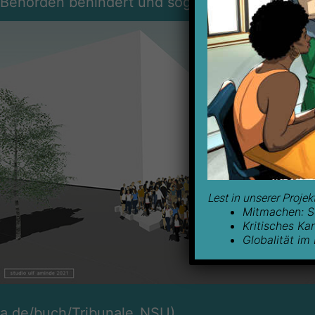
Behörden behindert und sogar vertuscht wurde
Lest in unserer Projek
Mitmachen: So
Kritisches Ka
Globalität im
a.de/buch/Tribunale_NSU
).