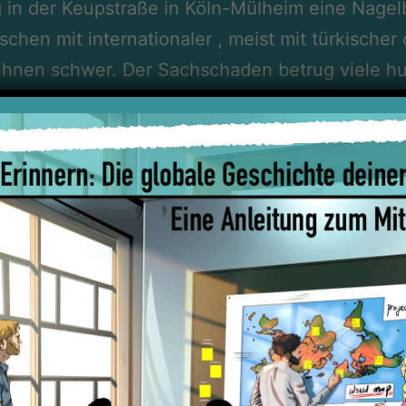
 in der Keupstraße in Köln-Mülheim eine Nagelb
hen mit internationaler , meist mit türkischer
 ihnen schwer. Der Sachschaden betrug viele h
tischer Untergrund“ (NSU) zu dieser Tat. Bis da
hädigten der Bombe. Sie machten aus Opfern Tä
ung der Straße als von „kriminellen Ausländermi
en Ermittlungen und Medienberichterstattungen.
06: „Es gebe jedoch entgegen anders lautende
mit einem Machtkampf rivalisierender Schutzg
d‘ von Anfang an in die Ermittlungen einbezoge
nschlag das Ziel, möglichst viele, vermeintli
 Häuser zu zerstören.
t überall
“ an der Aufklärung der Tat – und dara