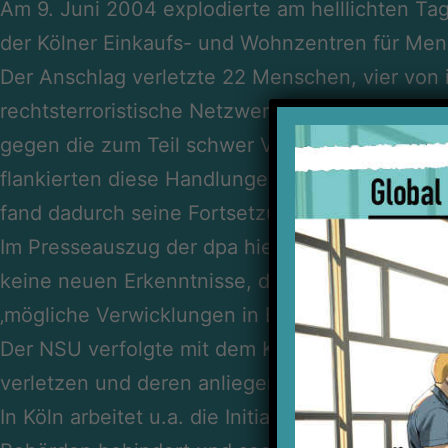
Am 9. Juni 2004 explodierte am helllichten Tag
der Kölner Einkaufs- und Wohnzentren für Mensc
Der Anschlag verletzte 22 Menschen, vier von
rechtsterroristische Netzwerk „Nationalsozialis
gegen die zum Teil schwer Verletzten und Gesc
flankierten diese Handlungen mit der Diffamier
fand dadurch seine Fortsetzung in rassistisch
Im Presseauszug der dpa hieß es am 07.08.20
keine neuen Erkenntnisse, dass das Attentat 
‚mögliche Verwicklungen in Bezug zu Schutzgel
Der NSU verfolgte mit dem Kölner Nagelbombena
verletzen und deren anliegende Geschäfte und
In Köln arbeitet u.a. die Initiative „
Keupstraße is